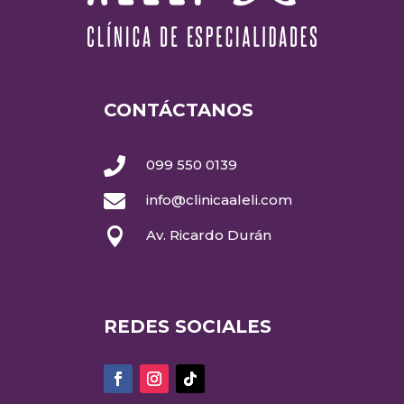
CONTÁCTANOS

099 550 0139

info@clinicaaleli.com

Av. Ricardo Durán
REDES SOCIALES