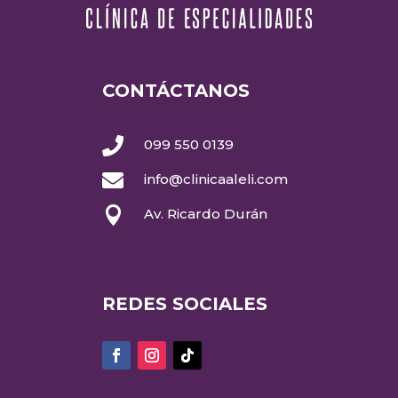
CONTÁCTANOS

099 550 0139

info@clinicaaleli.com

Av. Ricardo Durán
REDES SOCIALES