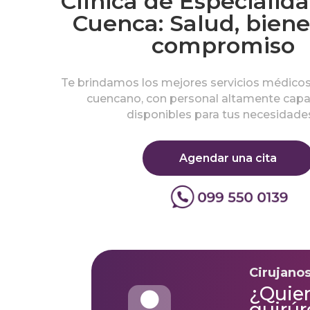
Clínica de Especialid
Cuenca: Salud, biene
compromiso
Te brindamos los mejores servicios médicos
cuencano, con personal altamente capa
disponibles para tus necesidade
Agendar una cita
Cirujano
¿Quier

quirú