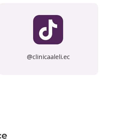

@clinicaaleli.ec
ce