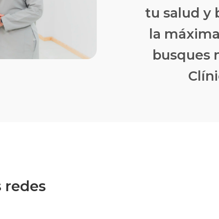
tu salud y 
la máxima 
busques m
Clíni
s redes