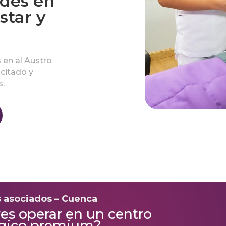
ades en
star y
 en al Austro
citado y
s.
s asociados – Cuenca
es operar en un centro
rgico premium?