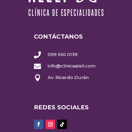
CONTÁCTANOS

099 550 0139

info@clinicaaleli.com

Av. Ricardo Durán
REDES SOCIALES