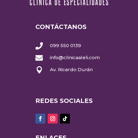
CONTÁCTANOS

099 550 0139

info@clinicaaleli.com

Av. Ricardo Durán
REDES SOCIALES
ENLACES