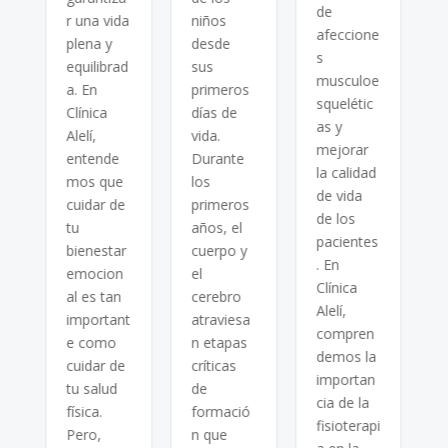
b
de
r una vida
niños
a
afeccione
plena y
desde
a
s
equilibrad
sus
l
musculoe
a. En
primeros
e
squelétic
Clínica
días de
c
as y
Alelí,
vida.
e
p
mejorar
entende
Durante
d
la calidad
mos que
los
o
de vida
cuidar de
primeros
i
de los
tu
años, el
a
pacientes
bienestar
cuerpo y
e
s
. En
emocion
el
Clínica
al es tan
cerebro
l
Alelí,
important
atraviesa
n
compren
e como
n etapas
m
demos la
cuidar de
críticas
.
importan
tu salud
de
cia de la
física.
formació
o
fisioterapi
Pero,
n que