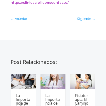
https://clinicaaleli.com/contacto/
←
Anterior
Siguiente
→
Post Relacionados:
i
La
La
Fisioter
Importa
Importa
apia: El
r
ncia de
ncia de
Camino