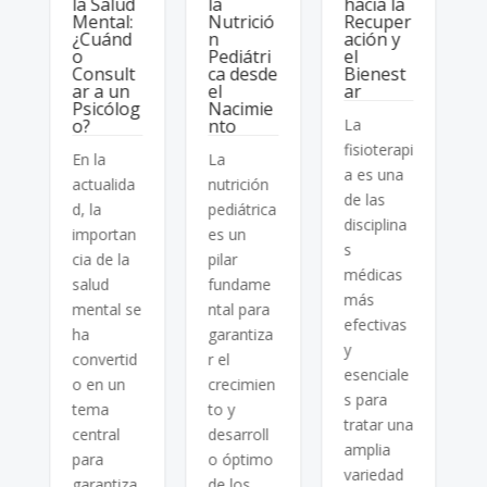
la Salud
la
hacia la
n
Mental:
Nutrició
Recuper
¿Cuánd
n
ación y
o
Pediátri
el
Consult
ca desde
Bienest
i
ar a un
el
ar
Psicólog
Nacimie
p
o?
nto
La
e
a
fisioterapi
En la
La
t
a es una
actualida
nutrición
de las
d, la
pediátrica
d
disciplina
importan
es un
a
p
s
cia de la
pilar
médicas
salud
fundame
i
más
mental se
ntal para
s
efectivas
ha
garantiza
p
y
convertid
r el
esenciale
o en un
crecimien
D
s para
tema
to y
e
tratar una
central
desarroll
i
o
amplia
para
o óptimo
variedad
garantiza
de los