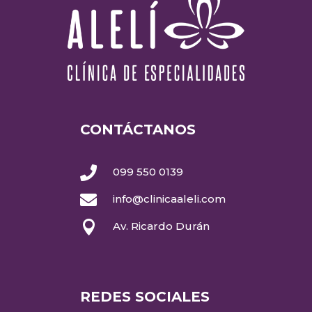
CONTÁCTANOS

099 550 0139

info@clinicaaleli.com

Av. Ricardo Durán
REDES SOCIALES