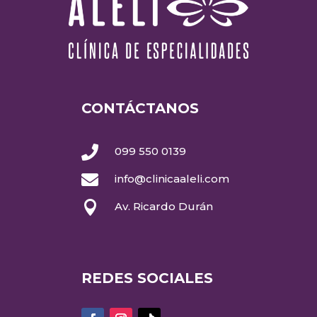
CONTÁCTANOS

099 550 0139

info@clinicaaleli.com

Av. Ricardo Durán
REDES SOCIALES