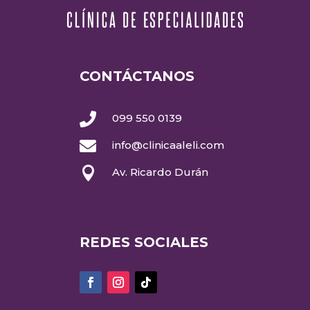
CONTÁCTANOS

099 550 0139

info@clinicaaleli.com

Av. Ricardo Durán
REDES SOCIALES