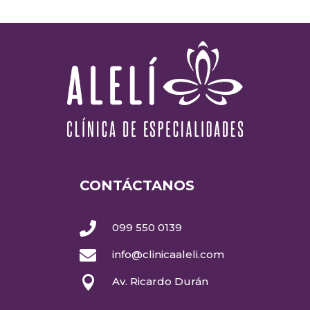
CONTÁCTANOS

099 550 0139

info@clinicaaleli.com

Av. Ricardo Durán