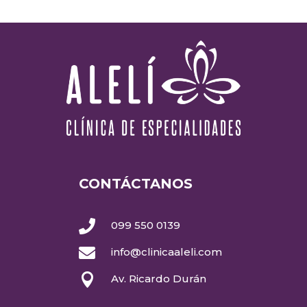
CONTÁCTANOS

099 550 0139

info@clinicaaleli.com

Av. Ricardo Durán