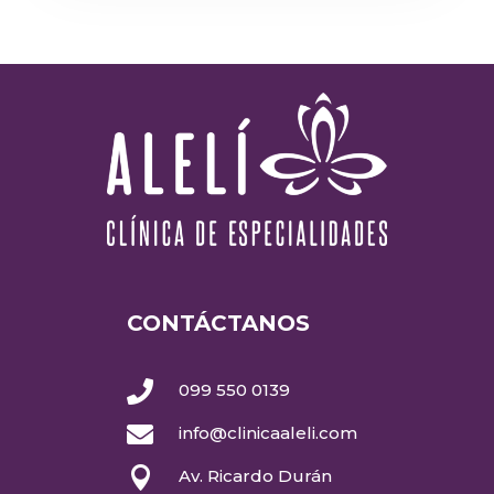
CONTÁCTANOS

099 550 0139

info@clinicaaleli.com

Av. Ricardo Durán