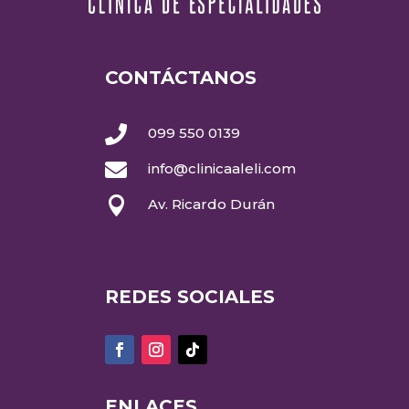
CONTÁCTANOS

099 550 0139

info@clinicaaleli.com

Av. Ricardo Durán
REDES SOCIALES
ENLACES